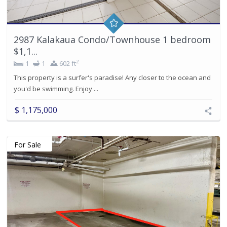
2987 Kalakaua Condo/Townhouse 1 bedroom
$1,1...
2
1
1
602 ft
This property is a surfer's paradise! Any closer to the ocean and
you'd be swimming. Enjoy ...
$ 1,175,000
For Sale