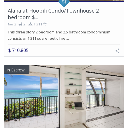
Alana at Hoopili Condo/Townhouse 2
bedroom $...
2
2
2
1,311 ft
This three story 2 bedroom and 2.5 bathroom condominium
consists of 1,311 suare feet of ne ...
$ 710,805
In Escrow