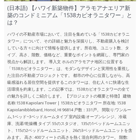
(日本語) 【ハワイ新築物件】アラモアナエリア新
築のコンドミニアム「1538カピオラニタワー」と
は？
ハワイの不動産市場において、注目を集めている「1538カピオラニ
タワー」について、その詳細と魅力を深掘りし、不動産購入を検討
している方々に向けて情報を提供します。所在地、ユニット数、タ
イプ、高さ、階数、価格など、重要なポイントを網羅し、専門家の
視点から解説します。 導入文 ホルのアラモアナ地区に位置する
「1538カピオラニタワー」は、モダンなデザインと実用性を重視し
た注目の不動産プロジェクトです。 都市の中心に位置しながら、高
級感溢れる居住空間を提供するこのタワーは、住む人々に快適な生
活環境を約束します。この記事では、1538カピオラニタワーの全て
の魅力を詳しくご紹介します。 【プロジェクトの概要と特徴】 建物
名称:1538 Kapiolani Tower | 1538カピオラニタワー 所在地: 1538
Kapiolanibblebard, Honol, HI 96814 戸数：331戸。 間取り:ワンルー
ム,1ベッド~3ベッドルームタイプ 室内設備:オーブンレンジ、冷蔵
庫、洗濯/乾燥機 タイプ: 55のスタジオ、135の1ベッドルームユニッ
ト、115の2ベッドルームユニット、26の3ベッドルームユニットを含
みます。 高さ: 400フィートの高さを熱く混合利用のタワー。 階数: