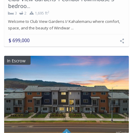
bedroo...
2
3
2
1,695 ft
Welcome to Club View Gardens I/ Kahalemanu where comfort,
space, and the beauty of Windwar ...
$ 699,000
In Escrow