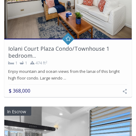
Iolani Court Plaza Condo/Townhouse 1
bedroom...
2
1
1
474 ft
Enjoy mountain and ocean views from the lanai of this bright
high floor condo. Large windo ...
$ 368,000
In Escrow