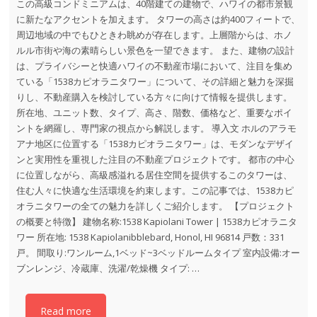
この高級コンドミニアムは、40階建ての建物で、ハワイの都市景観
に新たなアクセントを加えます。 タワーの高さは約400フィートで、
周辺地域の中でもひときわ眺めが存在します。上層階からは、ホノ
ルル市街や海の素晴らしい景色を一望できます。 また、建物の設計
は、プライバシーと快適ハワイの不動産市場において、注目を集め
ている「1538カピオラニタワー」について、その詳細と魅力を深掘
りし、不動産購入を検討している方々に向けて情報を提供します。
所在地、ユニット数、タイプ、高さ、階数、価格など、重要なポイ
ントを網羅し、専門家の視点から解説します。 導入文 ホルのアラモ
アナ地区に位置する「1538カピオラニタワー」は、モダンなデザイ
ンと実用性を重視した注目の不動産プロジェクトです。 都市の中心
に位置しながら、高級感溢れる居住空間を提供するこのタワーは、
住む人々に快適な生活環境を約束します。この記事では、1538カピ
オラニタワーの全ての魅力を詳しくご紹介します。 【プロジェクト
の概要と特徴】 建物名称:1538 Kapiolani Tower | 1538カピオラニタ
ワー 所在地: 1538 Kapiolanibblebard, Honol, HI 96814 戸数：331
戸。 間取り:ワンルーム,1ベッド~3ベッドルームタイプ 室内設備:オー
ブンレンジ、冷蔵庫、洗濯/乾燥機 タイプ: …
Read more