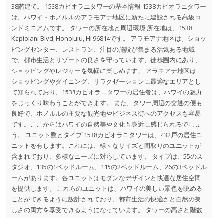
38階建て。 1538カピオラニタワーの基本情報 1538カピオラニタワー
は、ハワイ・ホノルルのアラモアナ地区に新たに建設される高級コ
ンドミニアムです。 タワーの所在地と周辺環境 所在地は、1538
Kapiolani Blvd, Honolulu, HI 96814です。 アラモアナ地区は、ショッ
ピングセンター、レストラン、注目の施設が集まる活気ある地域
で、都市生活とリゾートの良さを守っています。徒歩圏内にあり、
ショッピングやレジャーを気軽に楽しめます。 アラモアナ地区は、
ショッピングやダイニング、リラクゼーションに最適なエリアとし
て知られており、1538カピオラニタワーの居住者は、ハワイの魅力
をじっくり味わうことができます。 また、タワー周辺の交通の便も
良好で、ホノルルの主要な観光地やビジネス街へのアクセスも容易
です。ここからはハワイの自然美や文化も身近に感じられるでしょ
う。 ユニット数とタイプ 1538カピオラニタワーは、432戸の居住ユ
ニットを有します。これには、様々なサイズと間取りのユニットが
含まれており、多様なニーズに対応しています。 タイプは、55のス
タジオ、135の1ベッドルーム、115の2ベッドルーム、26の3ベッドル
ームがあります。各ユニットはモダンなデザインと快適な居住空間
を提供します。 これらのユニットは、ハワイの美しい景色を眺める
ことができるように設計されており、都市生活の快適さと自然の美
しさの両方を享受できるようになっています。 タワーの高さと階数