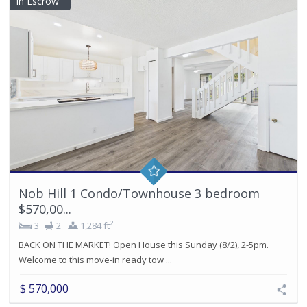
In Escrow
Nob Hill 1 Condo/Townhouse 3 bedroom
$570,00...
2
3
2
1,284 ft
BACK ON THE MARKET! Open House this Sunday (8/2), 2-5pm.
Welcome to this move-in ready tow ...
$ 570,000