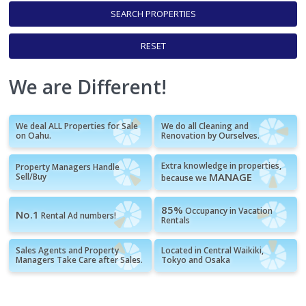
SEARCH PROPERTIES
RESET
We are Different!
We deal ALL Properties for Sale
We do all Cleaning and
on Oahu.
Renovation by Ourselves.
Extra knowledge in properties,
Property Managers Handle
MANAGE
Sell/Buy
because we
85%
Occupancy in Vacation
No.1
Rental Ad numbers!
Rentals
Sales Agents and Property
Located in Central Waikiki,
Managers Take Care after Sales.
Tokyo and Osaka