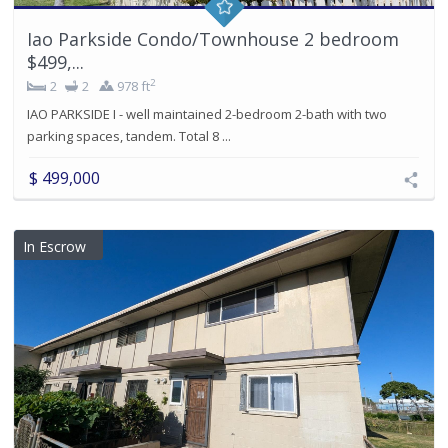
Iao Parkside Condo/Townhouse 2 bedroom
$499,...
2
2
2
978 ft
IAO PARKSIDE I - well maintained 2-bedroom 2-bath with two
parking spaces, tandem. Total 8 ...
$ 499,000
In Escrow