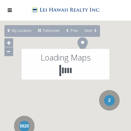
My Location
Fullscreen
Prev
Next
Loading Maps
2
5620