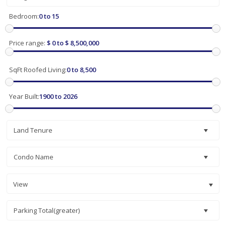
Bedroom:
0 to 15
Price range:
$ 0 to $ 8,500,000
SqFt Roofed Living:
0 to 8,500
Year Built:
1900 to 2026
Land Tenure
Condo Name
View
Parking Total(greater)