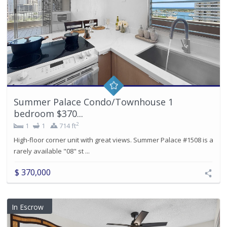
Summer Palace Condo/Townhouse 1
bedroom $370...
2
1
1
714 ft
High-floor corner unit with great views. Summer Palace #1508 is a
rarely available "08" st ...
$ 370,000
In Escrow