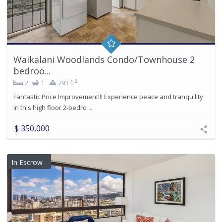
Waikalani Woodlands Condo/Townhouse 2
bedroo...
2
2
1
793 ft
Fantastic Price Improvement!!! Experience peace and tranquility
in this high floor 2-bedro ...
$ 350,000
In Escrow