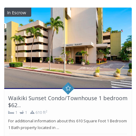
In Escrow
Waikiki Sunset Condo/Townhouse 1 bedroom
$62...
2
1
1
610 ft
For additional information about this 610 Square Foot 1 Bedroom
1 Bath property located in ...