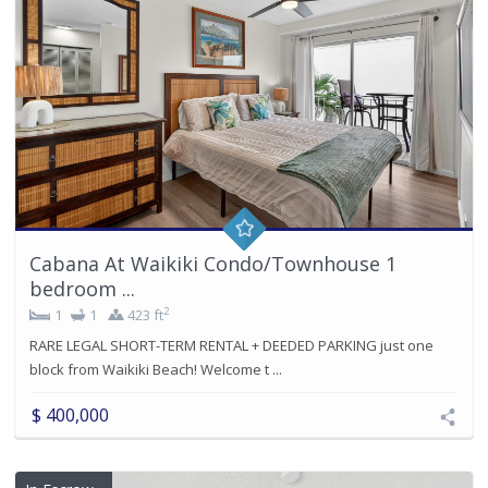
Cabana At Waikiki Condo/Townhouse 1
bedroom ...
2
1
1
423 ft
RARE LEGAL SHORT-TERM RENTAL + DEEDED PARKING just one
block from Waikiki Beach! Welcome t ...
$ 400,000