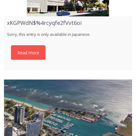
xKGPWdN$%4rcyqfe2fVvt6oi
Sorry, this entry is only available in Japanese.
Read more