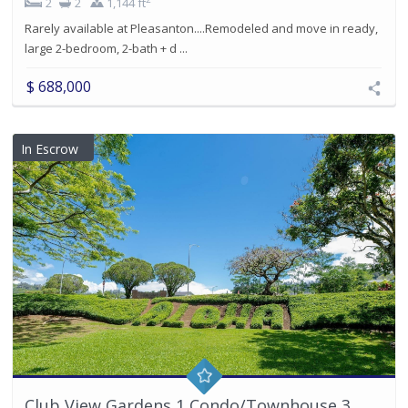
2
2
1,144 ft
Rarely available at Pleasanton....Remodeled and move in ready,
large 2-bedroom, 2-bath + d ...
$ 688,000
In Escrow
Club View Gardens 1 Condo/Townhouse 3