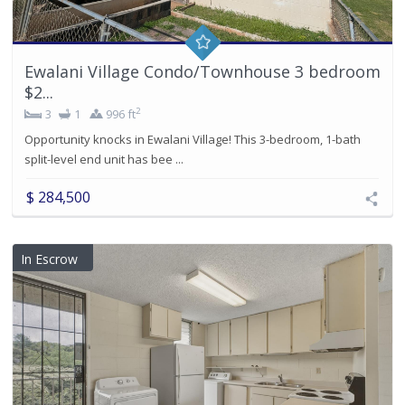
Ewalani Village Condo/Townhouse 3 bedroom
$2...
2
3
1
996 ft
Opportunity knocks in Ewalani Village! This 3-bedroom, 1-bath
split-level end unit has bee ...
$ 284,500
In Escrow