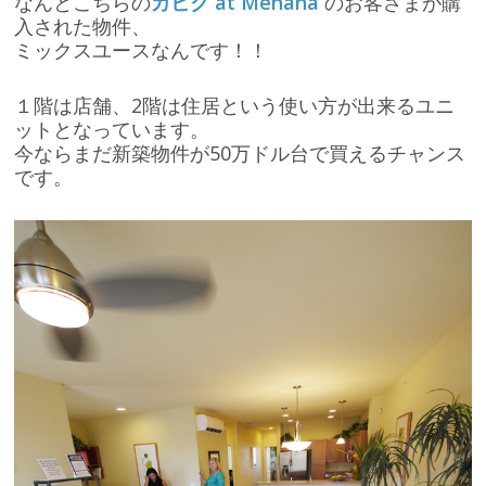
なんとこちらの
カヒク at Mehana
のお客さまが購
入された物件、
ミックスユースなんです！！
１階は店舗、2階は住居という使い方が出来るユニ
ットとなっています。
今ならまだ新築物件が50万ドル台で買えるチャンス
です。