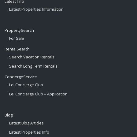
Latest Info
Latest Properties Information
PropertySearch
For Sale
RentalSearch
Search Vacation Rentals
Search Long Term Rentals
ConciergeService
Lei Concierge Club
Lei Concierge Club – Application
Blog
Latest Blog Articles
Latest Properties Info