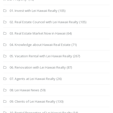
01. Invest with Lei Hawaii Realty
(105)
02. Real Estate Councel with Lei Hawaii Realty
(105)
03. Real Estate Market Now in Hawaii
(64)
04. Knowledge about Hawaii Real Estate
(71)
05. Vacation Rental with Lei Hawaii Realty
(267)
06. Renovation with Lei Hawaii Realty
(87)
07. Agents at Lei Hawaii Realty
(26)
08. Lei Hawaii News
(59)
09. Clients of Lei Hawaii Realty
(130)
10. Rental Properties of Lei Hawaii Realty
(34)