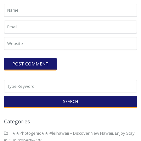
SEARCH
Categories
★★Photogenic★★ #leihawaii – Discover New Hawaii. Enjoy Stay
in Our Property-
(78)