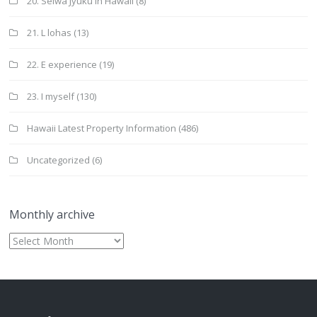
20. Seiwa Jyuku in Hawaii
(8)
21. L lohas
(13)
22. E experience
(19)
23. I myself
(130)
Hawaii Latest Property Information
(486)
Uncategorized
(6)
Monthly archive
Monthly
archive