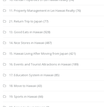
11. Property Management in Lei Hawaii Realty
(76)
21. Return Trip to Japan
(77)
13. Good Eats in Hawaii
(928)
14. Nice Stores in Hawaii
(487)
15. Hawaii Living After Moving from Japan
(421)
16. Events and Tourist Attractions in Hawaii
(189)
17. Education System in Hawaii
(85)
18. Move to Hawaii
(43)
19. Sports in Hawaii
(66)