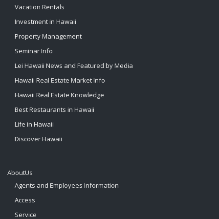
Vacation Rentals
Investment in Hawaii
Property Management
Seminar Info
Lei Hawaii News and Featured by Media
Hawaii Real Estate Market Info
Hawaii Real Estate Knowledge
Best Restaurants in Hawaii
Life in Hawaii
Discover Hawaii
AboutUs
Agents and Employees Information
Access
Service