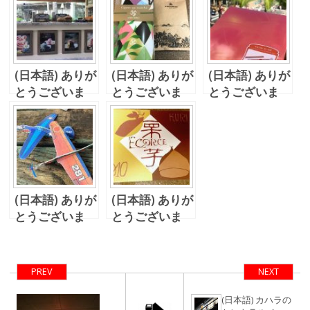
(日本語) ありが
(日本語) ありが
(日本語) ありが
とうございま
とうございま
とうございま
す。。そしてア
す！。。そし
す。。そしてカ
ラモアナのアイ
て、ファーマー
ハラモールにブ
ランドビンテー
ズ行ったりお茶
ルグ。
ジシェイブアイ
したり。。
ス。。
(日本語) ありが
(日本語) ありが
とうございま
とうございま
す！
す、そしてハワ
イのマクド！
PREV
NEXT
(日本語) カハラの