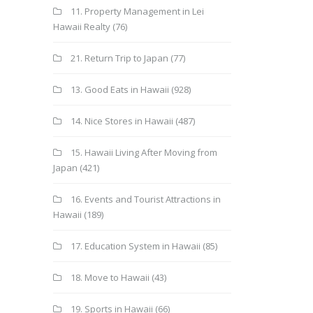
11. Property Management in Lei
Hawaii Realty
(76)
21. Return Trip to Japan
(77)
13. Good Eats in Hawaii
(928)
14. Nice Stores in Hawaii
(487)
15. Hawaii Living After Moving from
Japan
(421)
16. Events and Tourist Attractions in
Hawaii
(189)
17. Education System in Hawaii
(85)
18. Move to Hawaii
(43)
19. Sports in Hawaii
(66)