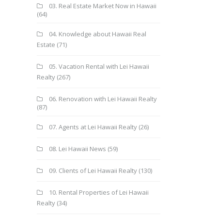
03. Real Estate Market Now in Hawaii
(64)
04. Knowledge about Hawaii Real
Estate
(71)
05. Vacation Rental with Lei Hawaii
Realty
(267)
06. Renovation with Lei Hawaii Realty
(87)
07. Agents at Lei Hawaii Realty
(26)
08. Lei Hawaii News
(59)
09. Clients of Lei Hawaii Realty
(130)
10. Rental Properties of Lei Hawaii
Realty
(34)