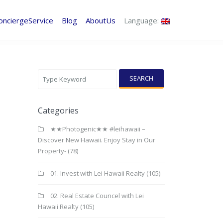
onciergeService
Blog
AboutUs
Language:
SEARCH
Categories
★★Photogenic★★ #leihawaii –
Discover New Hawaii. Enjoy Stay in Our
Property-
(78)
01. Invest with Lei Hawaii Realty
(105)
02. Real Estate Councel with Lei
Hawaii Realty
(105)