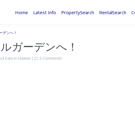
Home
Latest Info
PropertySearch
RentalSearch
C
ーデンへ！
ヤルガーデンへ！
od Eats in Hawaii
|
2 Comments