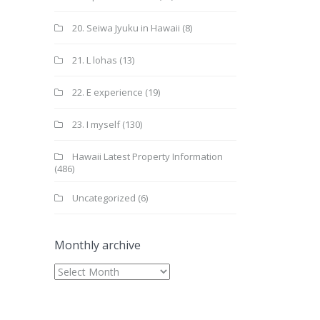
20. Seiwa Jyuku in Hawaii
(8)
21. L lohas
(13)
22. E experience
(19)
23. I myself
(130)
Hawaii Latest Property Information
(486)
Uncategorized
(6)
Monthly archive
Monthly
archive