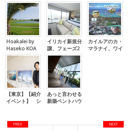
Hoakalei by
イリカイ新規分
カイルアのカ・
Haseko KOA
譲、フェーズ2
マラナイ、ワイ
series
の情報です.
キキ、カカアコ
とはやはり違い
ますね、
【東京】【紹介
あっと言わせる
イベント】 シ
新築ペントハウ
リンダー、アエ
ス -ワイホヌア
オ が動き出し
ます
PREV
NEXT