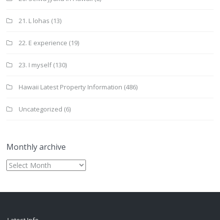
21. L lohas
(13)
22. E experience
(19)
23. I myself
(130)
Hawaii Latest Property Information
(486)
Uncategorized
(6)
Monthly archive
Monthly
archive