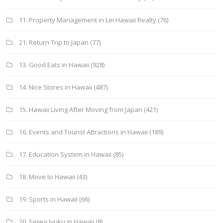
11. Property Management in Lei Hawaii Realty
(76)
21. Return Trip to Japan
(77)
13. Good Eats in Hawaii
(928)
14. Nice Stores in Hawaii
(487)
15. Hawaii Living After Moving from Japan
(421)
16. Events and Tourist Attractions in Hawaii
(189)
17. Education System in Hawaii
(85)
18. Move to Hawaii
(43)
19. Sports in Hawaii
(66)
20. Seiwa Jyuku in Hawaii
(8)