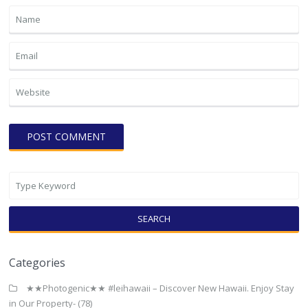
SEARCH
Categories
★★Photogenic★★ #leihawaii – Discover New Hawaii. Enjoy Stay
in Our Property-
(78)