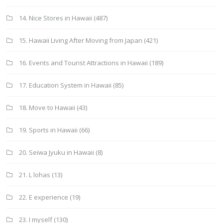
14. Nice Stores in Hawaii
(487)
15. Hawaii Living After Moving from Japan
(421)
16. Events and Tourist Attractions in Hawaii
(189)
17. Education System in Hawaii
(85)
18. Move to Hawaii
(43)
19. Sports in Hawaii
(66)
20. Seiwa Jyuku in Hawaii
(8)
21. L lohas
(13)
22. E experience
(19)
23. I myself
(130)