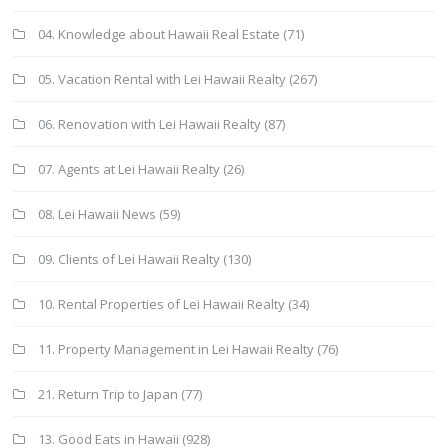
04. Knowledge about Hawaii Real Estate
(71)
05. Vacation Rental with Lei Hawaii Realty
(267)
06. Renovation with Lei Hawaii Realty
(87)
07. Agents at Lei Hawaii Realty
(26)
08. Lei Hawaii News
(59)
09. Clients of Lei Hawaii Realty
(130)
10. Rental Properties of Lei Hawaii Realty
(34)
11. Property Management in Lei Hawaii Realty
(76)
21. Return Trip to Japan
(77)
13. Good Eats in Hawaii
(928)