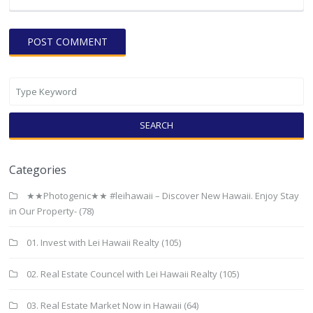
SEARCH
Categories
★★Photogenic★★ #leihawaii – Discover New Hawaii. Enjoy Stay
in Our Property-
(78)
01. Invest with Lei Hawaii Realty
(105)
02. Real Estate Councel with Lei Hawaii Realty
(105)
03. Real Estate Market Now in Hawaii
(64)