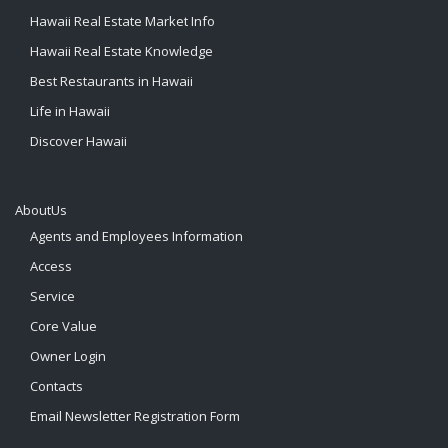
Hawaii Real Estate Market Info
Hawaii Real Estate Knowledge
Best Restaurants in Hawaii
Life in Hawaii
Discover Hawaii
AboutUs
Agents and Employees Information
Access
Service
Core Value
Owner Login
Contacts
Email Newsletter Registration Form