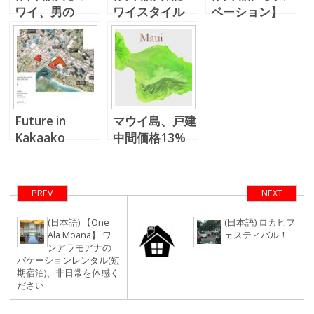
ワイ、男の
ワイスタイル
ベーション】
Hawaii - 哀川
No.52、レイハ
アラモアナセン
翔さん
ワイ不動産のバ
ターすぐの1ベ
ケレンが掲載
ッドルーム、バ
ケレン部屋
Future in
マウイ島、戸建
Kakaako
中間価格13%
上昇 ハワ
イ、ホテル宿泊
費15%上昇
PREV
NEXT
(日本語) 【One
(日本語) ロカヒフ
Ala Moana】 ワ
ェスティバル！
ンアラモアナの
バケーションレンタル(短
期宿泊)、非日常を体感く
ださい