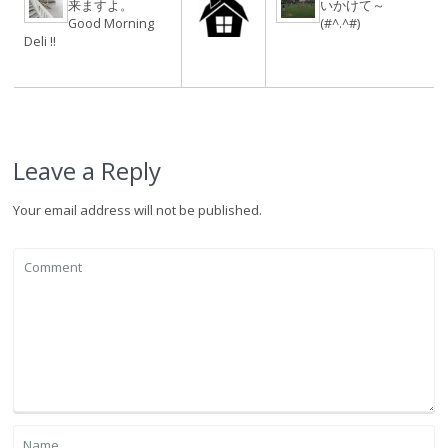
来ますよ。
いかけて～
Good Morning
(#^.^#)
Deli !!
Leave a Reply
Your email address will not be published.