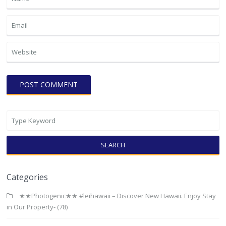
SEARCH
Categories
★★Photogenic★★ #leihawaii – Discover New Hawaii. Enjoy Stay
in Our Property-
(78)