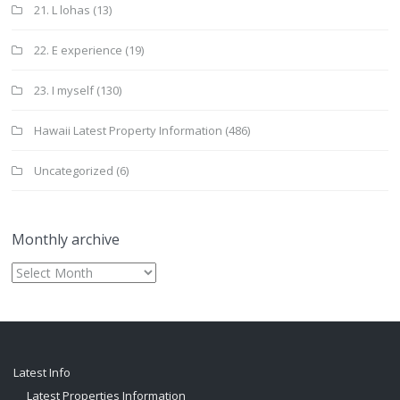
21. L lohas
(13)
22. E experience
(19)
23. I myself
(130)
Hawaii Latest Property Information
(486)
Uncategorized
(6)
Monthly archive
Monthly
archive
Latest Info
Latest Properties Information