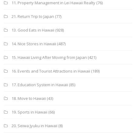
11. Property Management in Lei Hawaii Realty
(76)
21. Return Trip to Japan
(77)
13. Good Eats in Hawaii
(928)
14. Nice Stores in Hawaii
(487)
15. Hawaii Living After Moving from Japan
(421)
16. Events and Tourist Attractions in Hawaii
(189)
17. Education System in Hawaii
(85)
18. Move to Hawaii
(43)
19. Sports in Hawaii
(66)
20. Seiwa Jyuku in Hawaii
(8)