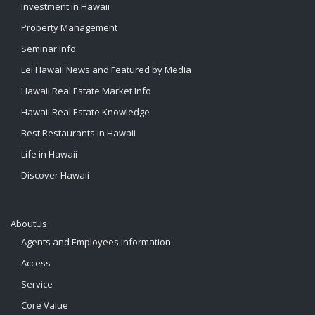
Investment in Hawaii
Property Management
Seminar Info
Lei Hawaii News and Featured by Media
Hawaii Real Estate Market Info
Hawaii Real Estate Knowledge
Best Restaurants in Hawaii
Life in Hawaii
Discover Hawaii
AboutUs
Agents and Employees Information
Access
Service
Core Value