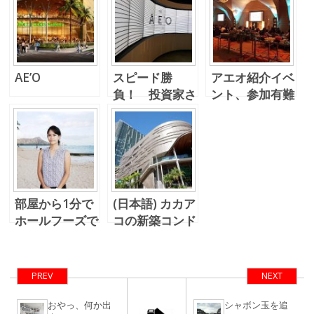
AE’O
スピード勝
アエオ紹介イベ
負！ 投資家さ
ント、参加有難
ん用のアエオ、
うございまし
販売まもなくで
た！
す！
部屋から1分で
(日本語) カカア
ホールフーズで
コの新築コンド
お買い物、アエ
ミニアム！アエ
オの最新情報で
オに住む。
す。
PREV
NEXT
おやっ、何か出
シャボン玉を追