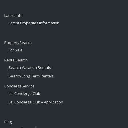
Latest Info
Latest Properties Information
PropertySearch
For Sale
RentalSearch
Search Vacation Rentals
Search Long Term Rentals
ConciergeService
Lei Concierge Club
Lei Concierge Club – Application
Blog