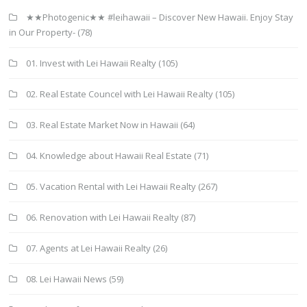
★★Photogenic★★ #leihawaii – Discover New Hawaii. Enjoy Stay
in Our Property-
(78)
01. Invest with Lei Hawaii Realty
(105)
02. Real Estate Councel with Lei Hawaii Realty
(105)
03. Real Estate Market Now in Hawaii
(64)
04. Knowledge about Hawaii Real Estate
(71)
05. Vacation Rental with Lei Hawaii Realty
(267)
06. Renovation with Lei Hawaii Realty
(87)
07. Agents at Lei Hawaii Realty
(26)
08. Lei Hawaii News
(59)