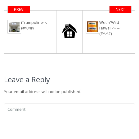
PREV
NEXT
iTrampolineへ
Wet'n'Wild
(#^.^#)
Hawaii へ～
(#^.^#)
Leave a Reply
Your email address will not be published.