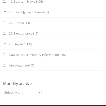
19. Sports in Hawaii
(66)
20. Seiwa Jyuku in Hawaii
(8)
21. L lohas
(13)
22. E experience
(19)
23. I myself
(130)
Hawaii Latest Property Information
(486)
Uncategorized
(6)
Monthly archive
Monthly
archive