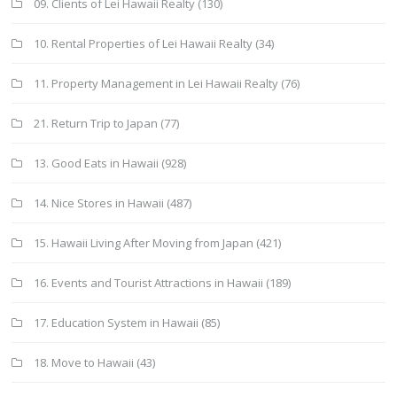
09. Clients of Lei Hawaii Realty
(130)
10. Rental Properties of Lei Hawaii Realty
(34)
11. Property Management in Lei Hawaii Realty
(76)
21. Return Trip to Japan
(77)
13. Good Eats in Hawaii
(928)
14. Nice Stores in Hawaii
(487)
15. Hawaii Living After Moving from Japan
(421)
16. Events and Tourist Attractions in Hawaii
(189)
17. Education System in Hawaii
(85)
18. Move to Hawaii
(43)