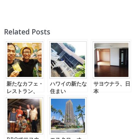
Related Posts
新たなカフェ・
ハワイの新たな
サヨウナラ、日
レストラン、
住まい
本
Blue Marlin で
Mr.Uzueのフ
ェアウェルパー
ティー