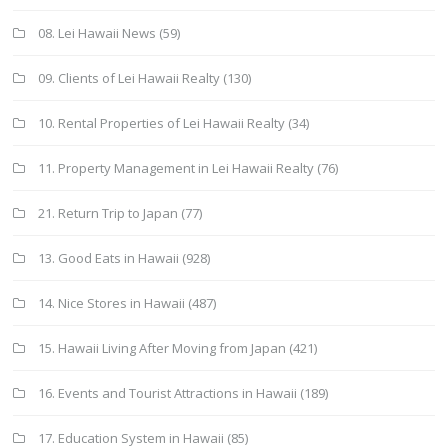
08. Lei Hawaii News
(59)
09. Clients of Lei Hawaii Realty
(130)
10. Rental Properties of Lei Hawaii Realty
(34)
11. Property Management in Lei Hawaii Realty
(76)
21. Return Trip to Japan
(77)
13. Good Eats in Hawaii
(928)
14. Nice Stores in Hawaii
(487)
15. Hawaii Living After Moving from Japan
(421)
16. Events and Tourist Attractions in Hawaii
(189)
17. Education System in Hawaii
(85)