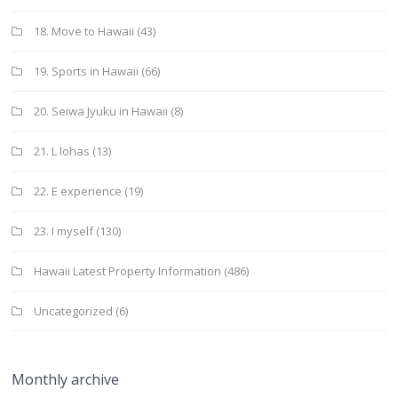
18. Move to Hawaii
(43)
19. Sports in Hawaii
(66)
20. Seiwa Jyuku in Hawaii
(8)
21. L lohas
(13)
22. E experience
(19)
23. I myself
(130)
Hawaii Latest Property Information
(486)
Uncategorized
(6)
Monthly archive