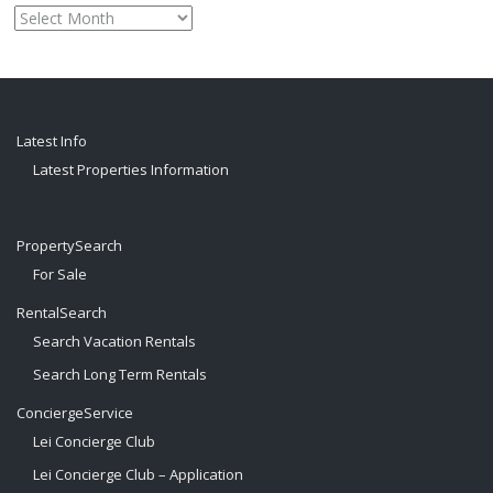
Monthly
archive
Latest Info
Latest Properties Information
PropertySearch
For Sale
RentalSearch
Search Vacation Rentals
Search Long Term Rentals
ConciergeService
Lei Concierge Club
Lei Concierge Club – Application