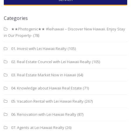
Categories
★★Photogenic★★ #leihawaii – Discover New Hawaii. Enjoy Stay
in Our Property-
(78)
01. Invest with Lei Hawaii Realty
(105)
02. Real Estate Councel with Lei Hawaii Realty
(105)
03. Real Estate Market Now in Hawaii
(64)
04. Knowledge about Hawaii Real Estate
(71)
05. Vacation Rental with Lei Hawaii Realty
(267)
06. Renovation with Lei Hawaii Realty
(87)
07. Agents at Lei Hawaii Realty
(26)