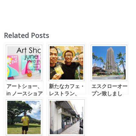
Related Posts
アートショー、
新たなカフェ・
エスクローオー
in ノースショア
レストラン、
プン致しまし
Blue Marlin で
た。有難うござ
Mr.Uzueのフ
います。
ェアウェルパー
ティー