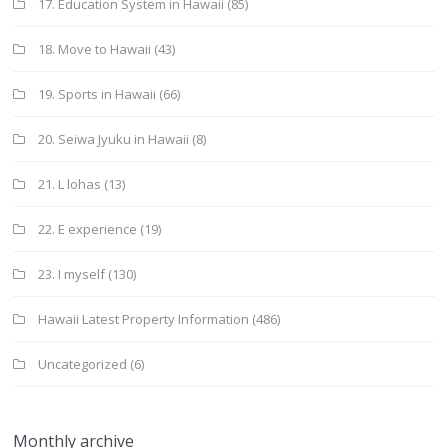
17. Education System in Hawaii
(85)
18. Move to Hawaii
(43)
19. Sports in Hawaii
(66)
20. Seiwa Jyuku in Hawaii
(8)
21. L lohas
(13)
22. E experience
(19)
23. I myself
(130)
Hawaii Latest Property Information
(486)
Uncategorized
(6)
Monthly archive