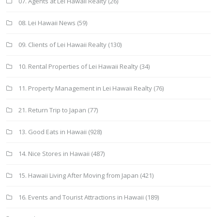
07. Agents at Lei Hawaii Realty
(26)
08. Lei Hawaii News
(59)
09. Clients of Lei Hawaii Realty
(130)
10. Rental Properties of Lei Hawaii Realty
(34)
11. Property Management in Lei Hawaii Realty
(76)
21. Return Trip to Japan
(77)
13. Good Eats in Hawaii
(928)
14. Nice Stores in Hawaii
(487)
15. Hawaii Living After Moving from Japan
(421)
16. Events and Tourist Attractions in Hawaii
(189)