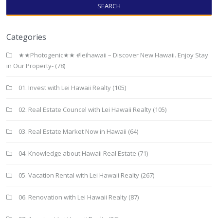
SEARCH
Categories
★★Photogenic★★ #leihawaii – Discover New Hawaii. Enjoy Stay
in Our Property-
(78)
01. Invest with Lei Hawaii Realty
(105)
02. Real Estate Councel with Lei Hawaii Realty
(105)
03. Real Estate Market Now in Hawaii
(64)
04. Knowledge about Hawaii Real Estate
(71)
05. Vacation Rental with Lei Hawaii Realty
(267)
06. Renovation with Lei Hawaii Realty
(87)