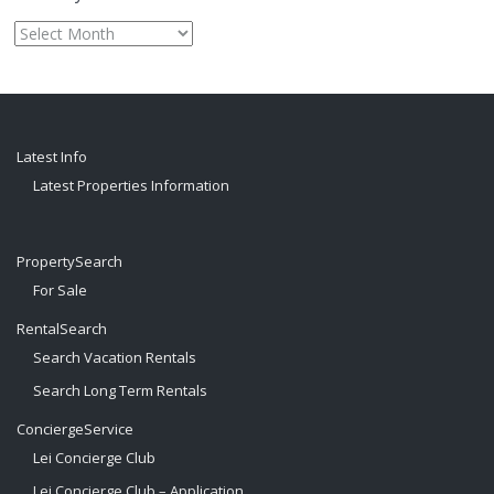
Monthly
archive
Latest Info
Latest Properties Information
PropertySearch
For Sale
RentalSearch
Search Vacation Rentals
Search Long Term Rentals
ConciergeService
Lei Concierge Club
Lei Concierge Club – Application