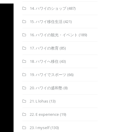
14. ハワイのショップ
(487)
15. ハワイ移住生活
(421)
16. ハワイの観光・イベント
(189)
17. ハワイの教育
(85)
18. ハワイへ移住
(43)
19. ハワイでスポーツ
(66)
20. ハワイの盛和塾
(8)
21. L lohas
(13)
22. E experience
(19)
23. I myself
(130)