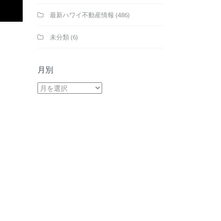
最新ハワイ不動産情報
(486)
未分類
(6)
月別
月
別