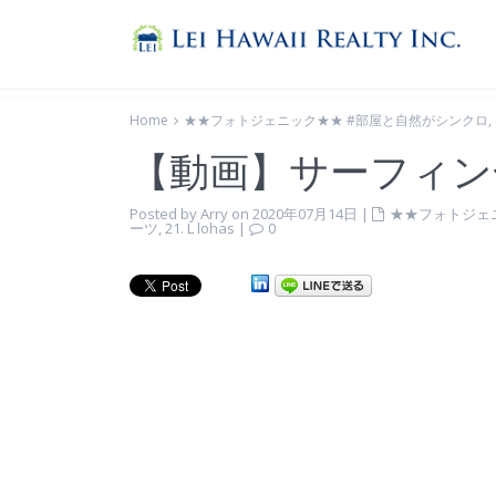
Home
★★フォトジェニック★★ #部屋と自然がシンクロ
,
【動画】サーフィン合
Posted by Arry on 2020年07月14日
|
★★フォトジェ
ーツ
,
21. L lohas
|
0