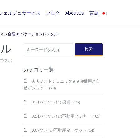
シェルジュサービス
ブログ
AboutUs
言語:
ィン合宿 in バケーションレンタル
タル
検索
イでスポ
カテゴリ一覧
★★フォトジェニック★★ #部屋と自
然がシンクロ
(78)
01. レイハワイで投資
(105)
02. レイハワイの不動産セミナー
(105)
03. ハワイの不動産マーケット
(64)