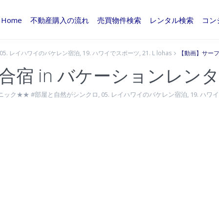
Home
不動産購入の流れ
売買物件検索
レンタル検索
コン
05. レイハワイのバケレン宿泊
,
19. ハワイでスポーツ
,
21. L lohas
【動画】サーフ
宿 in バケーションレン
ニック★★ #部屋と自然がシンクロ
,
05. レイハワイのバケレン宿泊
,
19. ハワ