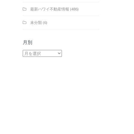
最新ハワイ不動産情報
(486)
未分類
(6)
月別
月
別