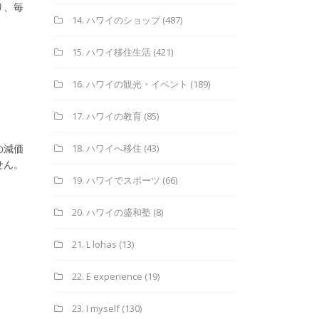
り、毎
14. ハワイのショップ
(487)
15. ハワイ移住生活
(421)
16. ハワイの観光・イベント
(189)
17. ハワイの教育
(85)
18. ハワイへ移住
(43)
の減価
せん。
19. ハワイでスポーツ
(66)
20. ハワイの盛和塾
(8)
21. L lohas
(13)
22. E experience
(19)
23. I myself
(130)