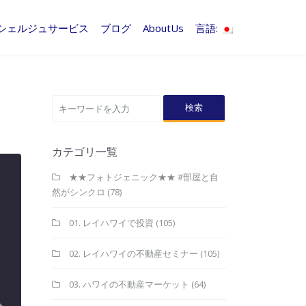
シェルジュサービス
ブログ
AboutUs
言語:
検索
カテゴリ一覧
★★フォトジェニック★★ #部屋と自
然がシンクロ
(78)
01. レイハワイで投資
(105)
02. レイハワイの不動産セミナー
(105)
03. ハワイの不動産マーケット
(64)