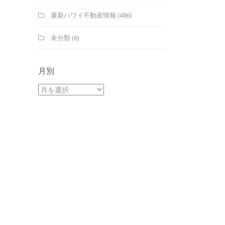
最新ハワイ不動産情報
(486)
未分類
(6)
月別
月
別