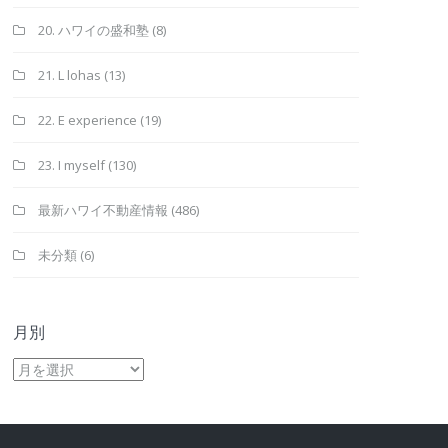
20. ハワイの盛和塾
(8)
21. L lohas
(13)
22. E experience
(19)
23. I myself
(130)
最新ハワイ不動産情報
(486)
未分類
(6)
月別
月
別