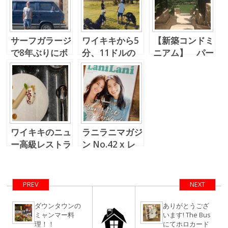
サーフガラージ
ワイキキから5
【新築コンドミ
で8年ぶりにボ
分、11ドルの
ニアム】 パー
ードをオーダー
サンセットゴル
クレーン 2
フ
ワイキキのニュ
ラニラニマガジ
ー高級レストラ
ン No.42 x レ
ン、Mugen と
イハワイ不動産
は
バケーションレ
ンタル特集
PREV
NEXT
ダウンタウンの
ありがとうござ
ミャンマー料
います! The Bus
理！！
にてホロカード