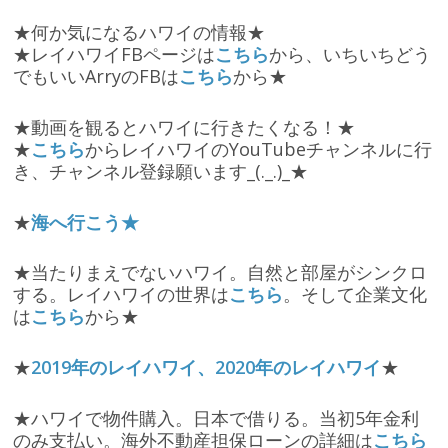
★何か気になるハワイの情報★
★レイハワイFBページは
こちら
から、いちいちどう
でもいいArryのFBは
こちら
から★
★動画を観るとハワイに行きたくなる！★
★
こちら
からレイハワイのYouTubeチャンネルに行
き、チャンネル登録願います_(._.)_★
★
海へ行こう★
★当たりまえでないハワイ。自然と部屋がシンクロ
する。レイハワイの世界は
こちら
。そして企業文化
は
こちら
から★
★
2019年のレイハワイ、2020年のレイハワイ
★
★ハワイで物件購入。日本で借りる。当初5年金利
のみ支払い。海外不動産担保ローンの詳細は
こちら