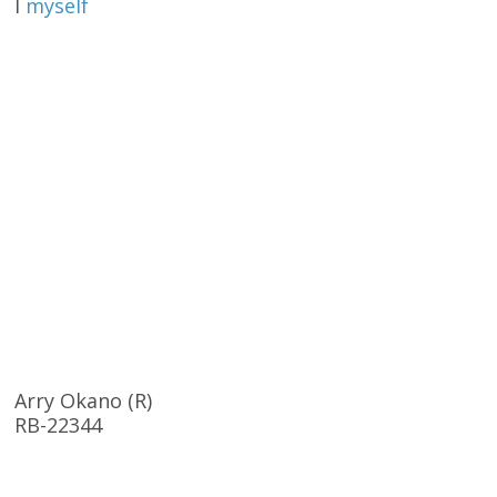
I
myself
Arry Okano (R)
RB-22344