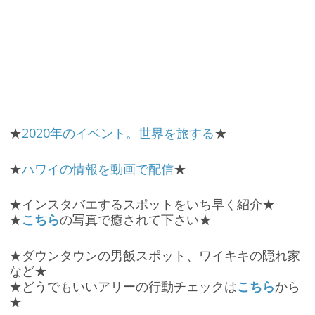
★
2020年のイベント。世界を旅する
★
★
ハワイの情報を動画で配信
★
★インスタバエするスポットをいち早く紹介★
★
こちら
の写真で癒されて下さい★
★ダウンタウンの男飯スポット、
ワイキキの隠れ家
など★
★どうでもいいアリーの行動チェックは
こちら
から
★