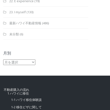
22. E experience
(19)
23. I myself
(130)
最新ハワイ不動産情報
(486)
未分類
(6)
月別
月
別
不動産購入の流れ
1 ハワイに移住
1-1 ハワイ移住体験談
1-2 移住ビザに関して