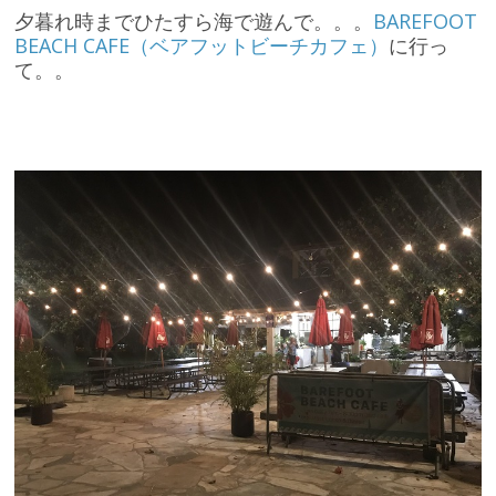
夕暮れ時までひたすら海で遊んで。。。
BAREFOOT
BEACH CAFE（ベアフットビーチカフェ）
に行っ
て。。