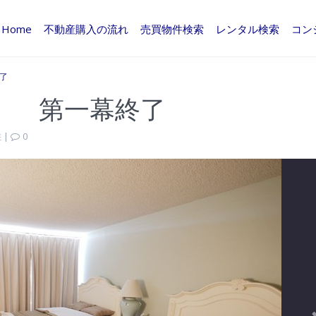
Home
不動産購入の流れ
売買物件検索
レンタル検索
コン
了
。 第一幕終了
住
|
0