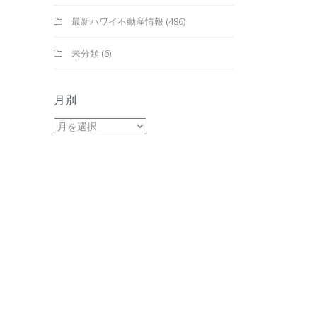
最新ハワイ不動産情報
(486)
未分類
(6)
月別
月
別