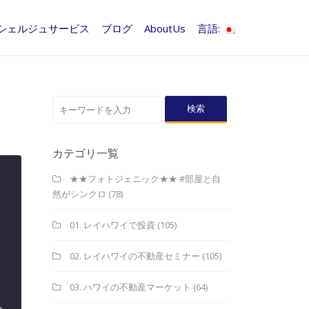
シェルジュサービス
ブログ
AboutUs
言語:
検索
カテゴリ一覧
★★フォトジェニック★★ #部屋と自
然がシンクロ
(78)
01. レイハワイで投資
(105)
02. レイハワイの不動産セミナー
(105)
03. ハワイの不動産マーケット
(64)