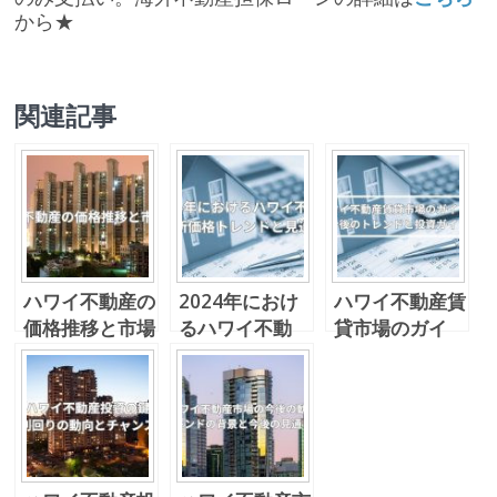
から★
関連記事
ハワイ不動産の
2024年におけ
ハワイ不動産賃
価格推移と市場
るハワイ不動
貸市場のガイ
分析
産：最新価格ト
ド：今後のトレ
レンドと見通し
ンドと投資ガイ
ド