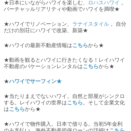
★日本にいながらハワイを楽しむ、
ロハスハワイ
。
バーチャッルリアリティや動画でハワイを満喫★
★ハワイでリノベーション、
ラナイスタイル
。自分
だけの別荘にハワイで改築、新築★
★ハワイの最新不動産情報は
こちら
から★
★動画を観るとハワイに行きたくなる！レイハワイ
不動産のバケーションレンタルは
こちら
から★
★
ハワイでサーフィン★
★当たりまえでないハワイ。自然と部屋がシンクロ
する。レイハワイの世界は
こちら
。そして企業文化
は
こちら
から★
★ハワイで物件購入。日本で借りる。当初5年金利
のみ支払い。海外不動産担保ローンの詳細は
こちら