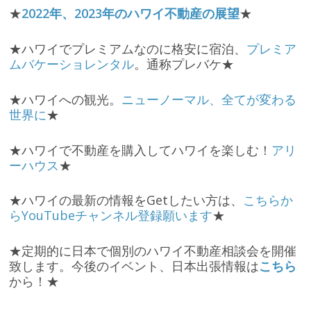
★
2022年、2023年のハワイ不動産の展望
★
★ハワイでプレミアムなのに格安に宿泊、
プレミア
ムバケーショレンタル
。通称プレバケ★
★ハワイへの観光。
ニューノーマル、全てが変わる
世界に
★
★ハワイで不動産を購入してハワイを楽しむ！
アリ
ーハウス
★
★ハワイの最新の情報をGetしたい方は、
こちらか
らYouTubeチャンネル登録願います
★
★定期的に日本で個別のハワイ不動産相談会を開催
致します。今後のイベント、日本出張情報は
こちら
から！★