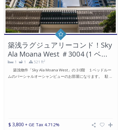
【築浅コンドミニアム】 ケ キロ
ハナ17階 ワードビレッジ 家
具付き！！
1
1
米国大手デベロッパー、ハワードヒューズが手掛けたワー
ドビレッジに位置する築浅コンドミニアムの 1 ベッド・ルーム
です。 &n ...
$ 2,600
空室