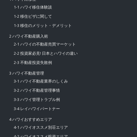
長期賃貸物件検索
間取り(ベッドルーム数)
エリア
$ 1 to $ 5,000
Price range:
空室
ペットOK
室内洗濯機と乾燥機
パーキング
検索