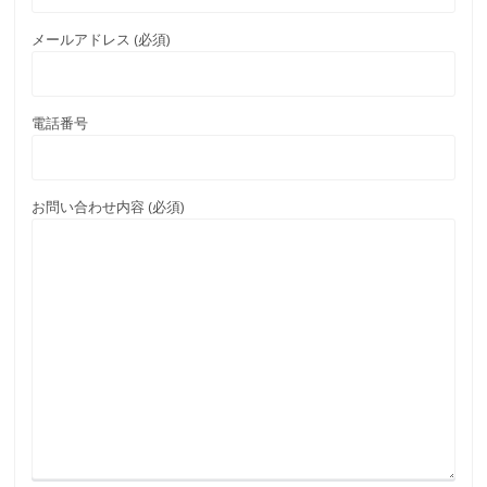
家賃：$3,175 （税込）
即入居可能
契約期間は最低6ヶ月から
駐車場１台付き
家具なし（ローラーシェードカーテンのみ付き）
水道、インターネット込み
電気代別
テナント保険要加入
* ペット禁止です
お問い合わせはこちらから