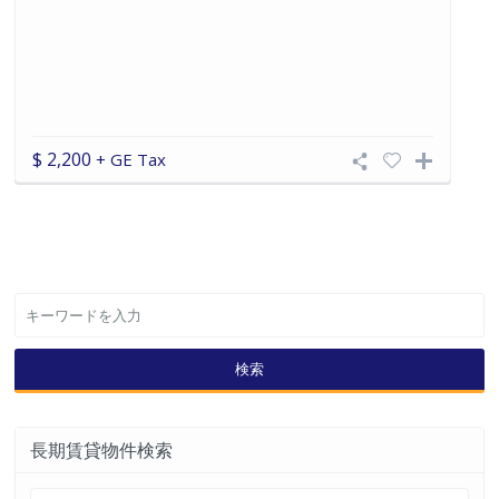
$ 3,800
+ GE Tax 4.712%
満室
ロイヤルクヒオ 高層階２0階の
お部屋！
1
1