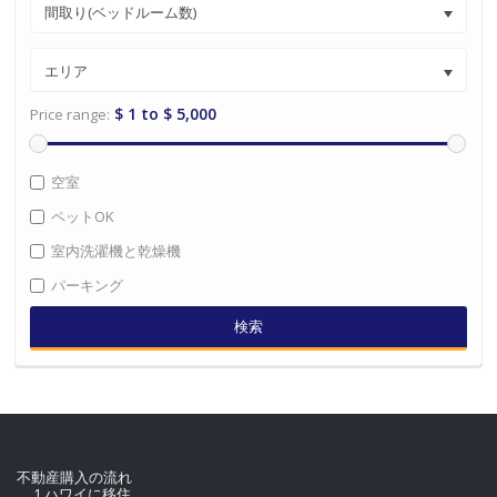
ワイキキセントラルに位置するロイヤルクヒオ。２１階のお
部屋を長期レンタル！ 高層階、オーシャン＆ ...
$ 2,200
+ GE Tax
検索