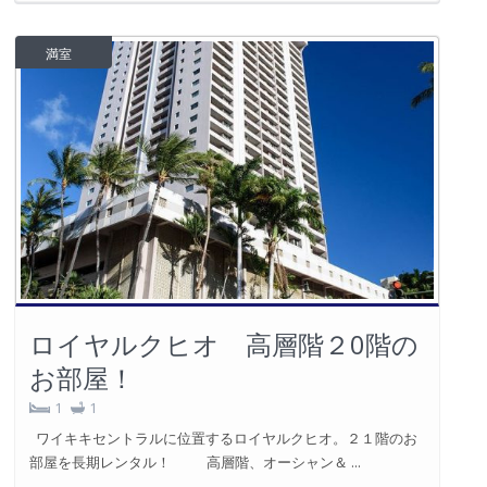
築浅ラグジュアリーコンド！Sky
Ala Moana West ＃3004 (1 ベ...
2
1
1
521 ft
築浅物件「Sky Ala Moana West」の３0階 １ベッドルー
ムのパーシャルオーシャンビューのお部屋になります。 駐 ...