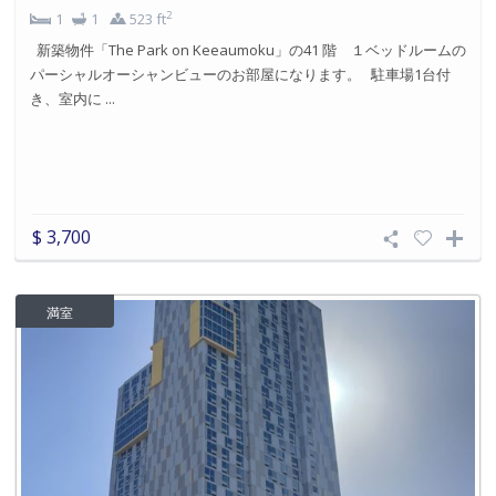
2
1
1
523 ft
新築物件「The Park on Keeaumoku」の41 階 １ベッドルームの
パーシャルオーシャンビューのお部屋になります。 駐車場1台付
き、室内に ...
$ 3,700
満室