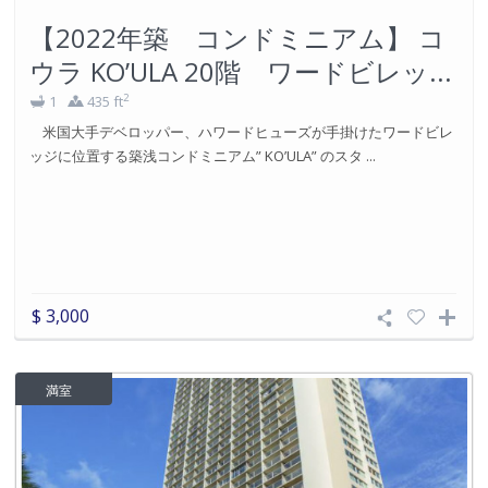
【2022年築 コンドミニアム】 コ
ウラ KO’ULA 20階 ワードビレッ...
2
1
435 ft
米国大手デベロッパー、ハワードヒューズが手掛けたワードビレ
ッジに位置する築浅コンドミニアム” KO’ULA” のスタ ...
$ 3,000
満室