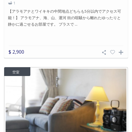
1
【アラモアナとワイキキの中間地点どちらも5分以内でアクセス可
能！】 アラモアナ、海、山、運河 街の喧騒から離れたゆったりと
静かに過ごせるお部屋です。 プラスで ...
$ 2,900
空室