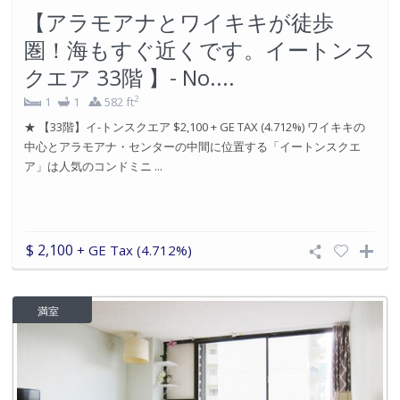
【アラモアナとワイキキが徒歩
圏！海もすぐ近くです。イートンス
クエア 33階 】- No....
2
1
1
582 ft
★ 【33階】イ-トンスクエア $2,100 + GE TAX (4.712%) ワイキキの
中心とアラモアナ・センターの中間に位置する「イートンスクエ
ア」は人気のコンドミニ ...
$ 2,100
+ GE Tax (4.712%)
満室