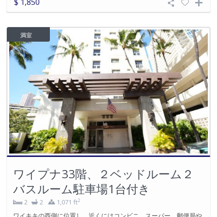
$ 1,850
満室
ワイプナ33階、２ベッドルーム２
バスルーム駐車場1台付き
2
2
2
1,071 ft
ワイキキの西側に位置し、近くにはコンビニ、スーパー、郵便局や