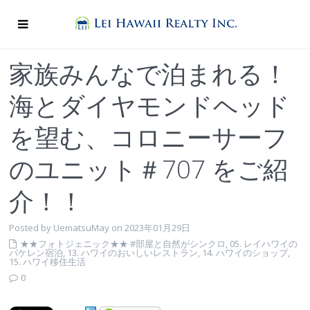
家族みんなで泊まれる！
海とダイヤモンドヘッド
を望む、コロニーサーフ
のユニット＃707 をご紹
介！！
Posted by UematsuMay on 2023年01月29日
★★フォトジェニック★★ #部屋と自然がシンクロ
,
05. レイハワイの
バケレン宿泊
,
13. ハワイのおいしいレストラン
,
14. ハワイのショップ
,
15. ハワイ移住生活
0