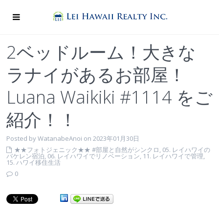
2ベッドルーム！大きな
ラナイがあるお部屋！
Luana Waikiki #1114 をご
紹介！！
Posted by WatanabeAnoi on 2023年01月30日
★★フォトジェニック★★ #部屋と自然がシンクロ
,
05. レイハワイの
バケレン宿泊
,
06. レイハワイでリノベーション
,
11. レイハワイで管理
,
15. ハワイ移住生活
0