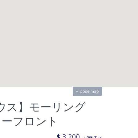
close map
ウス】モーリング
ターフロント
$ 3,200
＋GE Tax