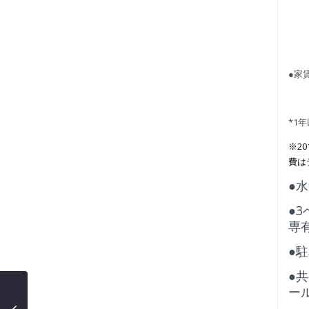
●家賃
*1
※2
費は
●水
●
専有
●
●
ー