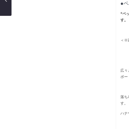
●
*ペ
す。
＜※
広々
ボー
落ち
す。
ハナ