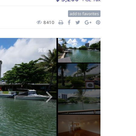
add to favorites
8410
満室