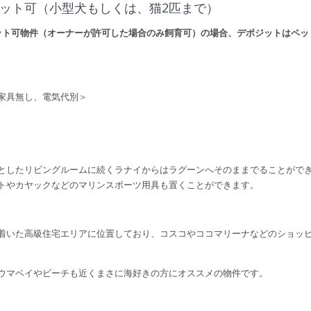
ペット可（小型犬もしくは、猫2匹まで）
ット可物件（オーナーが許可した場合のみ飼育可）の場合、デポジットはペット
家具無し、電気代別＞
としたリビングルームに続くラナイからはラグーンへそのままでることがで
トやカヤックなどのマリンスポーツ用具も置くことができます。
着いた高級住宅エリアに位置しており、コスコやココマリーナなどのショッ
ウマベイやビーチも近くまさに海好きの方にオススメの物件です。