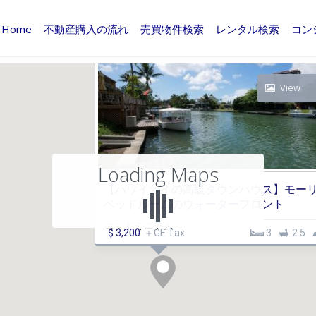
Home
不動産購入の流れ
売買物件検索
レンタル検索
コン
View
Loading Maps
【ハワイカイの高級タウンハウス】モーリ
ベッドルームのウォーターフロント
コンドミニアム
$ 3,200
＋GE Tax
3
2.5