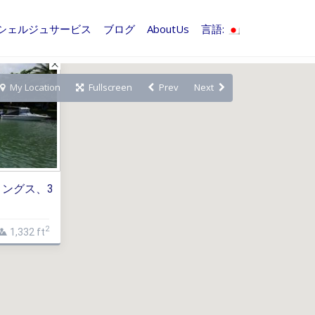
シェルジュサービス
ブログ
AboutUs
言語:
My Location
Fullscreen
Prev
Next
ングス、3
2
1,332 ft