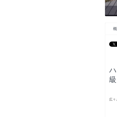
概
ハ
級
広々