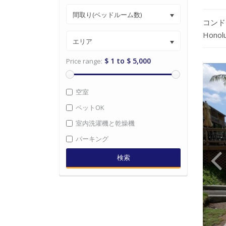
間取り(ベッドルーム数)
コンド
Honolu
エリア
$ 1 to $ 5,000
Price range:
空室
ペットOK
室内洗濯機と乾燥機
パーキング
検索