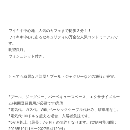
ワイキキ中心地、人気のカフェまで徒歩３分！！
ワイキキ中心にあるセキュリティの万全な人気コンドミニアムで
す。
眺望良好。
ウォシュレット付き。
とっても綺麗なお部屋とプール・ジャグジーなどの施設が充実。
*プール、ジャグジー、バーベキュースペース、エクササイズルー
ム(初回登録費用が必要です)完備
*電気代、ガス代、Wifi, ベーシックケーブル代込み、駐車場なし。
*電気代100ドルを超える場合、入居者負担です。
*6か月以上（最長：7ヶ月）の契約となります。(契約可能期間：
2026年10月1日ー2027年4月20日）