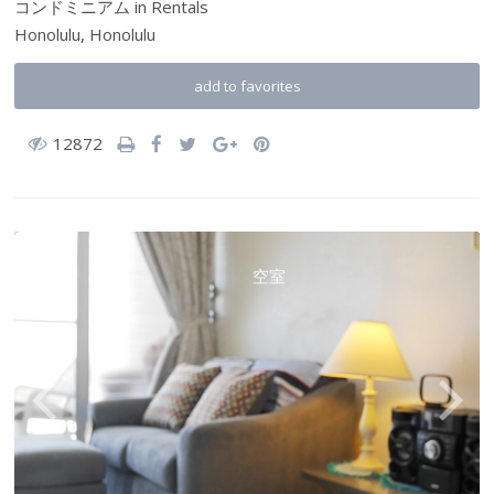
コンドミニアム
in
Rentals
Honolulu,
Honolulu
add to favorites
12872
空室