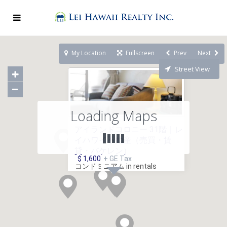
My Location
Fullscreen
Prev
Next
Street View
Loading Maps
アイランドコロニー 31階｜レ
イハワイ不動産（売買・賃
貸・バケレン）
$ 1,600
+ GE Tax
コンドミニアム in rentals